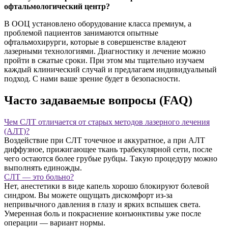
офтальмологический центр?
В ООЦ установлено оборудование класса премиум, а
проблемой пациентов занимаются опытные
офтальмохирурги, которые в совершенстве владеют
лазерными технологиями. Диагностику и лечение можно
пройти в сжатые сроки. При этом мы тщательно изучаем
каждый клинический случай и предлагаем индивидуальный
подход. С нами ваше зрение будет в безопасности.
Часто задаваемые вопросы (FAQ)
Чем СЛТ отличается от старых методов лазерного лечения
(АЛТ)?
Воздействие при СЛТ точечное и аккуратное, а при АЛТ
диффузное, прижигающее ткань трабекулярной сети, после
чего остаются более грубые рубцы. Такую процедуру можно
выполнять единожды.
СЛТ — это больно?
Нет, анестетики в виде капель хорошо блокируют болевой
синдром. Вы можете ощущать дискомфорт из-за
непривычного давления в глазу и ярких вспышек света.
Умеренная боль и покраснение конъюнктивы уже после
операции — вариант нормы.