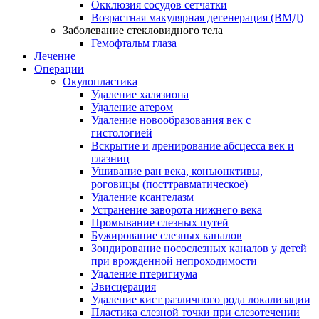
Окклюзия сосудов сетчатки
Возрастная макулярная дегенерация (ВМД)
Заболевание стекловидного тела
Гемофтальм глаза
Лечение
Операции
Окулопластика
Удаление халязиона
Удаление атером
Удаление новообразования век с
гистологией
Вскрытие и дренирование абсцесса век и
глазниц
Ушивание ран века, конъюнктивы,
роговицы (посттравматическое)
Удаление ксантелазм
Устранение заворота нижнего века
Промывание слезных путей
Бужирование слезных каналов
Зондирование носослезных каналов у детей
при врожденной непроходимости
Удаление птеригиума
Эвисцерация
Удаление кист различного рода локализации
Пластика слезной точки при слезотечении