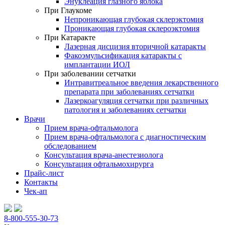
Энуклеация глазного яблока
При Глаукоме
Непроникающая глубокая склерэктомия
Проникающая глубокая склероэктомия
При Катаракте
Лазерная дисцизия вторичной катаракты
Факоэмульсификация катаракты с
имплантации ИОЛ
При заболевании сетчатки
Интравитреальное введения лекарственного
препарата при заболеваниях сетчатки
Лазеркоагуляция сетчатки при различных
патология и заболеваниях сетчатки
Врачи
Прием врача-офтальмолога
Прием врача-офтальмолога с диагностическим
обследованием
Консультация врача-анестезиолога
Консультация офтальмохирурга
Прайс-лист
Контакты
Чек-ап
8-800-555-30-73