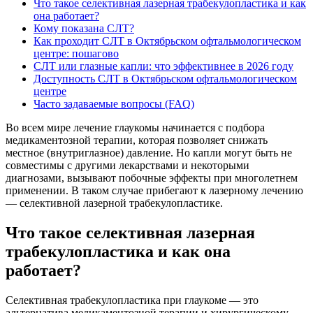
Что такое селективная лазерная трабекулопластика и как
она работает?
Кому показана СЛТ?
Как проходит СЛТ в Октябрьском офтальмологическом
центре: пошагово
СЛТ или глазные капли: что эффективнее в 2026 году
Доступность СЛТ в Октябрьском офтальмологическом
центре
Часто задаваемые вопросы (FAQ)
Во всем мире лечение глаукомы начинается с подбора
медикаментозной терапии, которая позволяет снижать
местное (внутриглазное) давление. Но капли могут быть не
совместимы с другими лекарствами и некоторыми
диагнозами, вызывают побочные эффекты при многолетнем
применении. В таком случае прибегают к лазерному лечению
— селективной лазерной трабекулопластике.
Что такое селективная лазерная
трабекулопластика и как она
работает?
Селективная трабекулопластика при глаукоме — это
альтернатива медикаментозной терапии и хирургическому