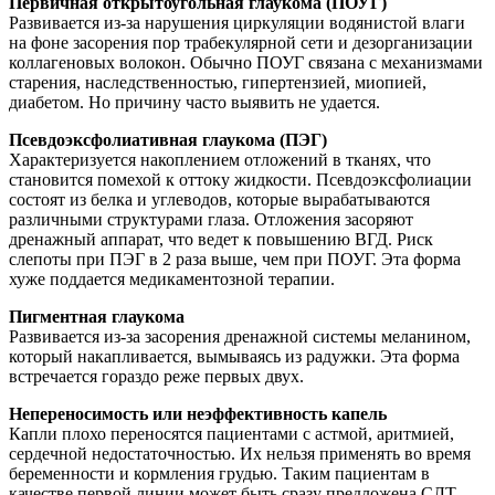
Первичная открытоугольная глаукома (ПОУГ)
Развивается из-за нарушения циркуляции водянистой влаги
на фоне засорения пор трабекулярной сети и дезорганизации
коллагеновых волокон. Обычно ПОУГ связана с механизмами
старения, наследственностью, гипертензией, миопией,
диабетом. Но причину часто выявить не удается.
Псевдоэксфолиативная глаукома (ПЭГ)
Характеризуется накоплением отложений в тканях, что
становится помехой к оттоку жидкости. Псевдоэксфолиации
состоят из белка и углеводов, которые вырабатываются
различными структурами глаза. Отложения засоряют
дренажный аппарат, что ведет к повышению ВГД. Риск
слепоты при ПЭГ в 2 раза выше, чем при ПОУГ. Эта форма
хуже поддается медикаментозной терапии.
Пигментная глаукома
Развивается из-за засорения дренажной системы меланином,
который накапливается, вымываясь из радужки. Эта форма
встречается гораздо реже первых двух.
Непереносимость или неэффективность капель
Капли плохо переносятся пациентами с астмой, аритмией,
сердечной недостаточностью. Их нельзя применять во время
беременности и кормления грудью. Таким пациентам в
качестве первой линии может быть сразу предложена СЛТ.