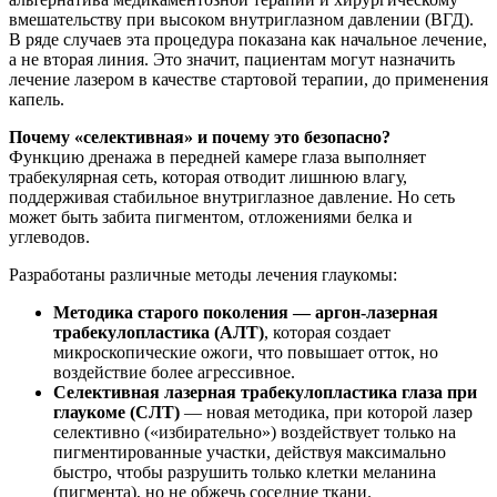
вмешательству при высоком внутриглазном давлении (ВГД).
В ряде случаев эта процедура показана как начальное лечение,
а не вторая линия. Это значит, пациентам могут назначить
лечение лазером в качестве стартовой терапии, до применения
капель.
Почему «селективная» и почему это безопасно?
Функцию дренажа в передней камере глаза выполняет
трабекулярная сеть, которая отводит лишнюю влагу,
поддерживая стабильное внутриглазное давление. Но сеть
может быть забита пигментом, отложениями белка и
углеводов.
Разработаны различные методы лечения глаукомы:
Методика старого поколения — аргон-лазерная
трабекулопластика (АЛТ)
, которая создает
микроскопические ожоги, что повышает отток, но
воздействие более агрессивное.
Селективная лазерная трабекулопластика глаза при
глаукоме (СЛТ)
— новая методика, при которой лазер
селективно («избирательно») воздействует только на
пигментированные участки, действуя максимально
быстро, чтобы разрушить только клетки меланина
(пигмента), но не обжечь соседние ткани.