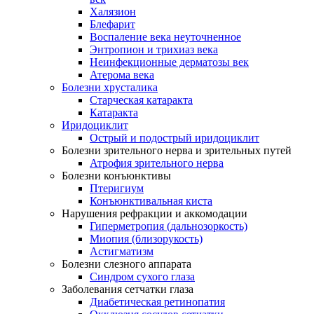
Халязион
Блефарит
Воспаление века неуточненное
Энтропион и трихиаз века
Неинфекционные дерматозы век
Атерома века
Болезни хрусталика
Старческая катаракта
Катаракта
Иридоциклит
Острый и подострый иридоциклит
Болезни зрительного нерва и зрительных путей
Атрофия зрительного нерва
Болезни конъюнктивы
Птеригиум
Конъюнктивальная киста
Нарушения рефракции и аккомодации
Гиперметропия (дальнозоркость)
Миопия (близорукость)
Астигматизм
Болезни слезного аппарата
Синдром сухого глаза
Заболевания сетчатки глаза
Диабетическая ретинопатия