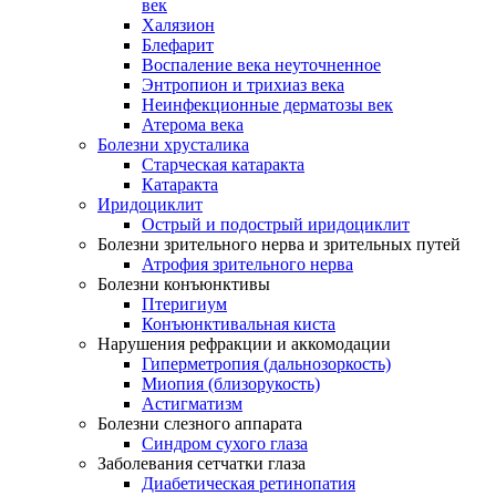
век
Халязион
Блефарит
Воспаление века неуточненное
Энтропион и трихиаз века
Неинфекционные дерматозы век
Атерома века
Болезни хрусталика
Старческая катаракта
Катаракта
Иридоциклит
Острый и подострый иридоциклит
Болезни зрительного нерва и зрительных путей
Атрофия зрительного нерва
Болезни конъюнктивы
Птеригиум
Конъюнктивальная киста
Нарушения рефракции и аккомодации
Гиперметропия (дальнозоркость)
Миопия (близорукость)
Астигматизм
Болезни слезного аппарата
Синдром сухого глаза
Заболевания сетчатки глаза
Диабетическая ретинопатия