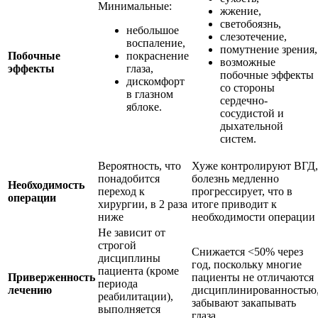
Минимальные:
жжение,
светобоязнь,
небольшое
слезотечение,
воспаление,
помутнение зрения,
Побочные
покраснение
возможные
эффекты
глаза,
побочные эффекты
дискомфорт
со стороны
в глазном
сердечно-
яблоке.
сосудистой и
дыхательной
систем.
Вероятность, что
Хуже контролируют ВГД,
понадобится
болезнь медленно
Необходимость
переход к
прогрессирует, что в
операции
хирургии, в 2 раза
итоге приводит к
ниже
необходимости операции
Не зависит от
строгой
Снижается <50% через
дисциплины
год, поскольку многие
пациента (кроме
Приверженность
пациенты не отличаются
периода
лечению
дисциплинированностью
реабилитации),
забывают закапывать
выполняется
глаза