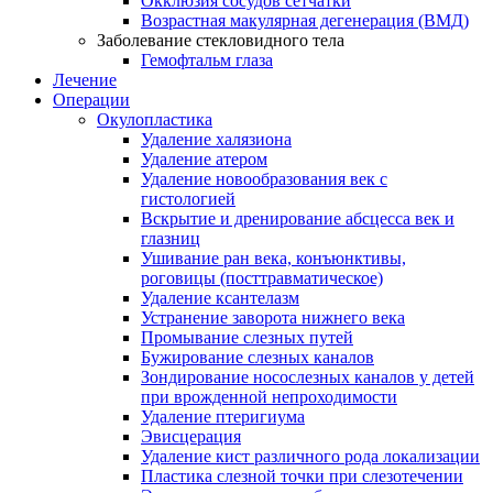
Окклюзия сосудов сетчатки
Возрастная макулярная дегенерация (ВМД)
Заболевание стекловидного тела
Гемофтальм глаза
Лечение
Операции
Окулопластика
Удаление халязиона
Удаление атером
Удаление новообразования век с
гистологией
Вскрытие и дренирование абсцесса век и
глазниц
Ушивание ран века, конъюнктивы,
роговицы (посттравматическое)
Удаление ксантелазм
Устранение заворота нижнего века
Промывание слезных путей
Бужирование слезных каналов
Зондирование носослезных каналов у детей
при врожденной непроходимости
Удаление птеригиума
Эвисцерация
Удаление кист различного рода локализации
Пластика слезной точки при слезотечении