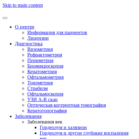
Skip to main content
О центре
Информация для пациентов
Лицензии
Диагностика
Визометрия
Рефрактометрия
Периметрия
Биомикроскопия
Кератометрия
Офтальмометрия
Тонометрия
Страбизм
Офтальмоскопия
УЗИ А-В скан
Оптическая когерентная томография
Кератотопография
Заболевания
Заболевания век
Гордеолум и халязион
Гордеолум и другие глубокие воспаления
век