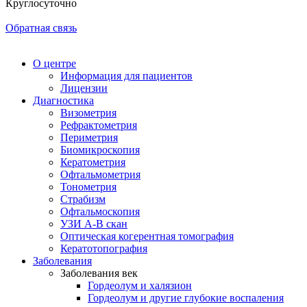
Круглосуточно
Обратная связь
О центре
Информация для пациентов
Лицензии
Диагностика
Визометрия
Рефрактометрия
Периметрия
Биомикроскопия
Кератометрия
Офтальмометрия
Тонометрия
Страбизм
Офтальмоскопия
УЗИ А-В скан
Оптическая когерентная томография
Кератотопография
Заболевания
Заболевания век
Гордеолум и халязион
Гордеолум и другие глубокие воспаления