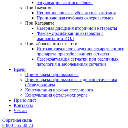
Энуклеация глазного яблока
При Глаукоме
Непроникающая глубокая склерэктомия
Проникающая глубокая склероэктомия
При Катаракте
Лазерная дисцизия вторичной катаракты
Факоэмульсификация катаракты с
имплантации ИОЛ
При заболевании сетчатки
Интравитреальное введения лекарственного
препарата при заболеваниях сетчатки
Лазеркоагуляция сетчатки при различных
патология и заболеваниях сетчатки
Врачи
Прием врача-офтальмолога
Прием врача-офтальмолога с диагностическим
обследованием
Консультация врача-анестезиолога
Консультация офтальмохирурга
Прайс-лист
Контакты
Чек-ап
Обратная связь
8-800-555-30-73