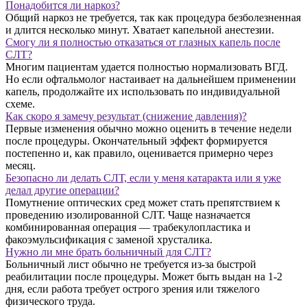
Понадобится ли наркоз?
Общий наркоз не требуется, так как процедура безболезненная
и длится несколько минут. Хватает капельной анестезии.
Смогу ли я полностью отказаться от глазных капель после
СЛТ?
Многим пациентам удается полностью нормализовать ВГД.
Но если офтальмолог настаивает на дальнейшем применении
капель, продолжайте их использовать по индивидуальной
схеме.
Как скоро я замечу результат (снижение давления)?
Первые изменения обычно можно оценить в течение недели
после процедуры. Окончательный эффект формируется
постепенно и, как правило, оценивается примерно через
месяц.
Безопасно ли делать СЛТ, если у меня катаракта или я уже
делал другие операции?
Помутнение оптических сред может стать препятствием к
проведению изолированной СЛТ. Чаще назначается
комбинированная операция — трабекулопластика и
факоэмульсификация с заменой хрусталика.
Нужно ли мне брать больничный для СЛТ?
Больничный лист обычно не требуется из-за быстрой
реабилитации после процедуры. Может быть выдан на 1-2
дня, если работа требует острого зрения или тяжелого
физического труда.